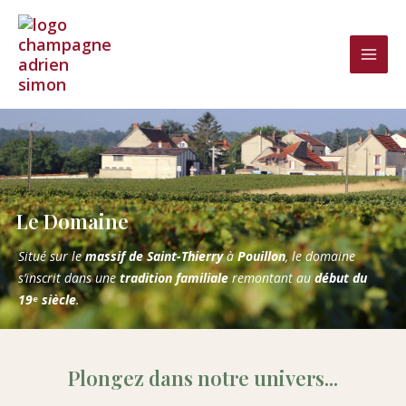
Aller
au
contenu
Le Domaine
Situé sur le
massif de Saint-Thierry
à
Pouillon
, le domaine
s’inscrit dans une
tradition familiale
remontant au
début du
19ᵉ siècle
.
Plongez dans notre univers...