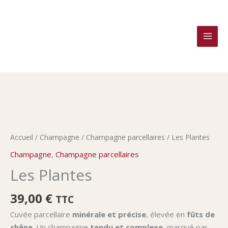
Aller
au
contenu
quantité
de
Les
Accueil
/
Champagne
/
Champagne parcellaires
/ Les Plantes
Plantes
Champagne
,
Champagne parcellaires
Les Plantes
39,00
€
TTC
Cuvée parcellaire
minérale et précise
, élevée en
fûts de
chêne
. Un champagne
tendu et complexe
, marqué par